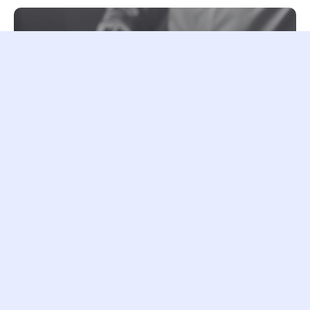
// Accompagnement offensif
Accélérer sur des
bases solides
Quand la structure est en place, mais que la
croissance plafonne.